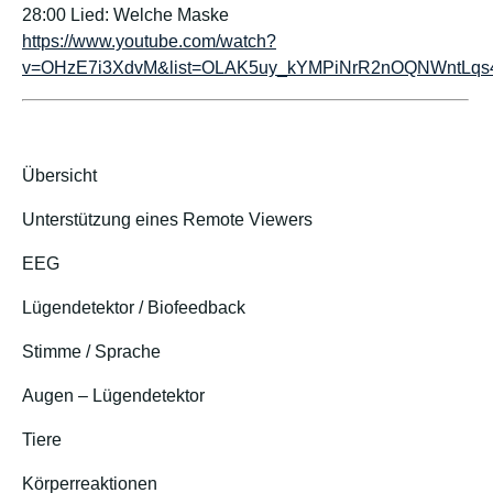
28:00 Lied: Welche Maske
https://www.youtube.com/watch?
v=OHzE7i3XdvM&list=OLAK5uy_kYMPiNrR2nOQNWntLqs
Übersicht
Unterstützung eines Remote Viewers
EEG
Lügendetektor / Biofeedback
Stimme / Sprache
Augen – Lügendetektor
Tiere
Körperreaktionen