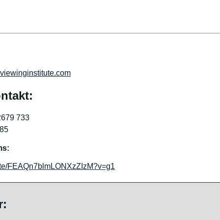
iewinginstitute.com
ntakt:
2679 733
-85
ms:
/invite/FEAQn7blmLONXzZIzM?v=g1
r: