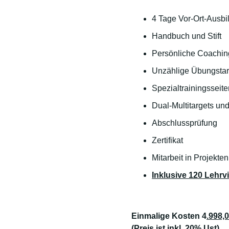
4 Tage Vor-Ort-Ausbi
Handbuch und Stift
Persönliche Coachin
Unzählige Übungstarg
Spezialtrainingsseite
Dual-Multitargets un
Abschlussprüfung
Zertifikat
Mitarbeit in Projekten
Inklusive 120 Lehrv
Einmalige Kosten 4
.998,
(Preis ist inkl. 20% Ust)