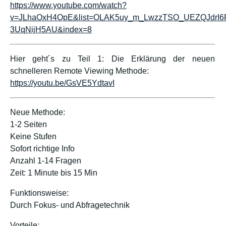
https://www.youtube.com/watch?
v=JLhaOxH4OpE&list=OLAK5uy_m_LwzzTSO_UEZQJdrI6
3UqNijH5AU&index=8
Hier geht´s zu Teil 1: Die Erklärung der neuen
schnelleren Remote Viewing Methode:
https://youtu.be/GsVE5YdtavI
Neue Methode:
1-2 Seiten
Keine Stufen
Sofort richtige Info
Anzahl 1-14 Fragen
Zeit: 1 Minute bis 15 Min
Funktionsweise:
Durch Fokus- und Abfragetechnik
Vorteile: