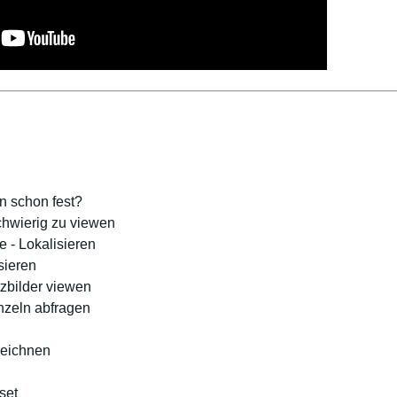
n schon fest?
chwierig zu viewen
e - Lokalisieren
sieren
tzbilder viewen
nzeln abfragen
zeichnen
set