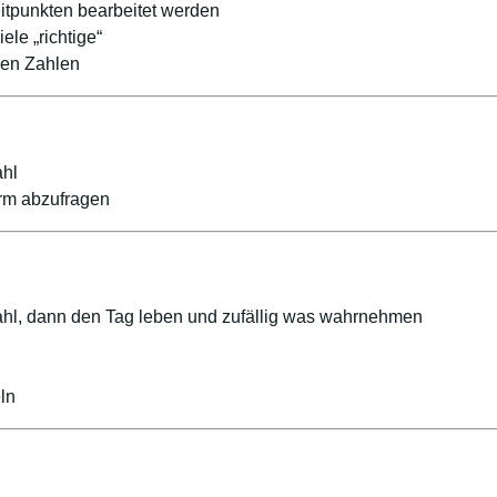
tpunkten bearbeitet werden
le „richtige“
gen Zahlen
ahl
rm abzufragen
hl, dann den Tag leben und zufällig was wahrnehmen
ln