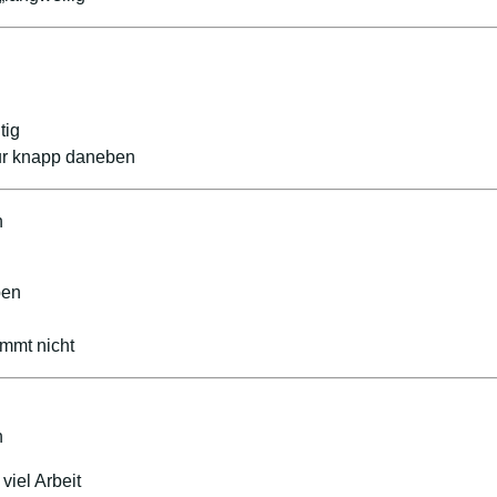
tig
nur knapp daneben
n
ben
ommt nicht
n
viel Arbeit