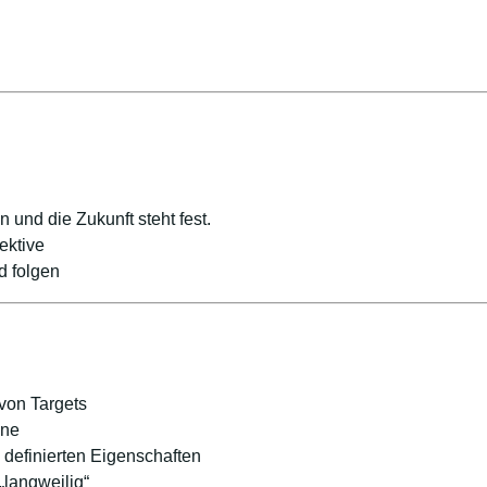
n und die Zukunft steht fest.
ektive
d folgen
von Targets
nne
definierten Eigenschaften
„langweilig“