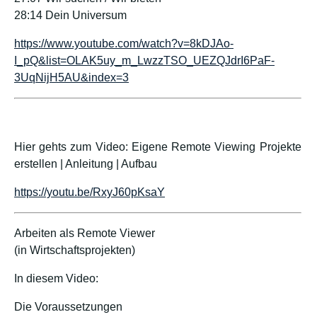
28:14 Dein Universum
https://www.youtube.com/watch?v=8kDJAo-
I_pQ&list=OLAK5uy_m_LwzzTSO_UEZQJdrI6PaF-
3UqNijH5AU&index=3
Hier gehts zum Video: Eigene Remote Viewing Projekte
erstellen | Anleitung | Aufbau
https://youtu.be/RxyJ60pKsaY
Arbeiten als Remote Viewer
(in Wirtschaftsprojekten)
In diesem Video:
Die Voraussetzungen